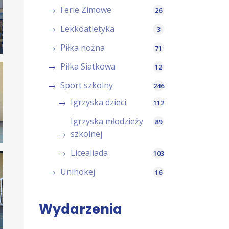
Ferie Zimowe
26
Lekkoatletyka
3
Piłka nożna
71
Piłka Siatkowa
12
Sport szkolny
246
Igrzyska dzieci
112
Igrzyska młodzieży
89
szkolnej
Licealiada
103
Unihokej
16
Wydarzenia