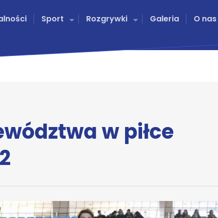
alności
Sport
Rozgrywki
Galeria
O nas
jewództwa w piłce
2