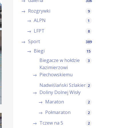
Galeria
306
Rozgrywki
9
ALPN
1
LFPT
8
Sport
389
Biegi
15
Biegacze w hołdzie
3
Kazimierzowi
Piechowskiemu
Nadwiślański Szlakiem
2
Doliny Dolnej Wisły
Maraton
2
Połmaraton
2
Tczew na 5
2