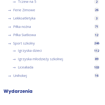
Tczew na 5
2
Ferie Zimowe
26
Lekkoatletyka
3
Piłka nożna
71
Piłka Siatkowa
12
Sport szkolny
246
Igrzyska dzieci
112
Igrzyska młodzieży szkolnej
89
Licealiada
103
Unihokej
16
Wydarzenia