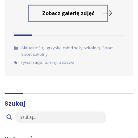
Zobacz galerię zdjęć
Artykuł w:
Aktualności
,
Igrzyska młodzieży szkolnej
,
Sport
,
Sport szkolny
Tags:
rywalizacja
,
turniej
,
zabawa
Szukaj