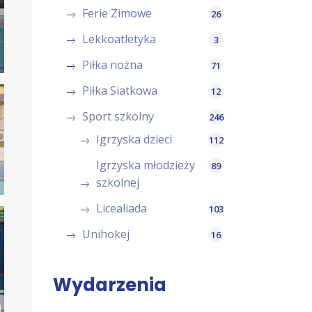
Ferie Zimowe
26
Lekkoatletyka
3
Piłka nożna
71
Piłka Siatkowa
12
Sport szkolny
246
Igrzyska dzieci
112
Igrzyska młodzieży
89
szkolnej
Licealiada
103
Unihokej
16
Wydarzenia