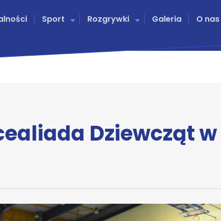
alności
Sport
Rozgrywki
Galeria
O nas
cealiada Dziewcząt w