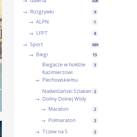
Galeria
306
Rozgrywki
9
ALPN
1
LFPT
8
Sport
389
Biegi
15
Biegacze w hołdzie
3
Kazimierzowi
Piechowskiemu
Nadwiślański Szlakiem
2
Doliny Dolnej Wisły
Maraton
2
Połmaraton
2
Tczew na 5
2