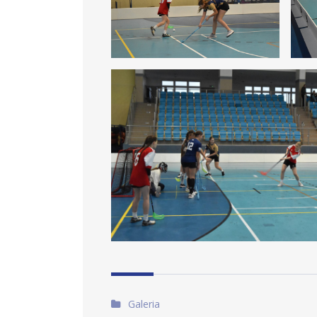
Artykuł w:
Galeria