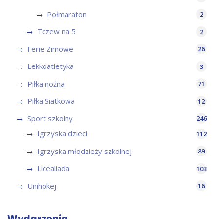
Połmaraton
2
Tczew na 5
2
Ferie Zimowe
26
Lekkoatletyka
3
Piłka nożna
71
Piłka Siatkowa
12
Sport szkolny
246
Igrzyska dzieci
112
Igrzyska młodzieży szkolnej
89
Licealiada
103
Unihokej
16
Wydarzenia