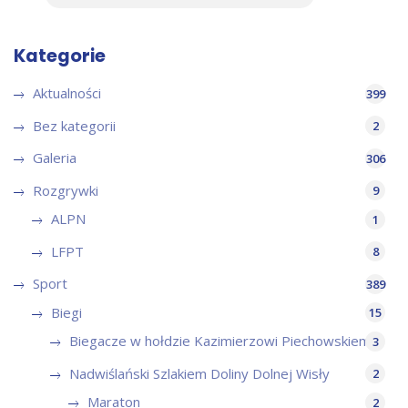
Kategorie
Aktualności
399
Bez kategorii
2
Galeria
306
Rozgrywki
9
ALPN
1
LFPT
8
Sport
389
Biegi
15
Biegacze w hołdzie Kazimierzowi Piechowskiemu
3
Nadwiślański Szlakiem Doliny Dolnej Wisły
2
Maraton
2