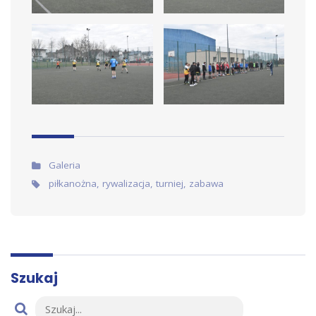
Artykuł w:
Galeria
Tags:
piłkanożna
,
rywalizacja
,
turniej
,
zabawa
Szukaj