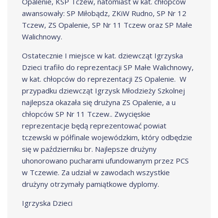
Opalenie, KSP Tczew, natomiast w kat. chłopców
awansowały: SP Miłobądz, ZKiW Rudno, SP Nr 12
Tczew, ZS Opalenie, SP Nr 11 Tczew oraz SP Małe
Walichnowy.
Ostatecznie I miejsce w kat. dziewcząt Igrzyska
Dzieci trafiło do reprezentacji SP Małe Walichnowy,
w kat. chłopców do reprezentacji ZS Opalenie. W
przypadku dziewcząt Igrzysk Młodzieży Szkolnej
najlepsza okazała się drużyna ZS Opalenie, a u
chłopców SP Nr 11 Tczew.. Zwycięskie
reprezentacje będą reprezentować powiat
tczewski w półfinale wojewódzkim, który odbędzie
się w październiku br. Najlepsze drużyny
uhonorowano pucharami ufundowanym przez PCS
w Tczewie. Za udział w zawodach wszystkie
drużyny otrzymały pamiątkowe dyplomy.
Igrzyska Dzieci