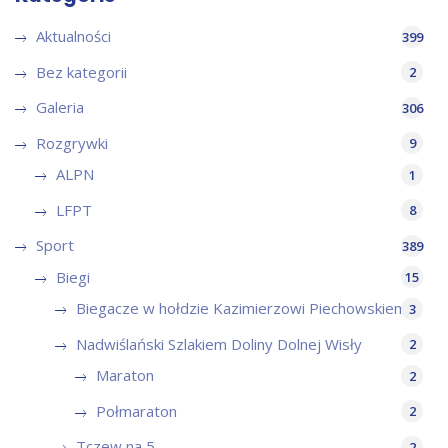
Aktualności
399
Bez kategorii
2
Galeria
306
Rozgrywki
9
ALPN
1
LFPT
8
Sport
389
Biegi
15
Biegacze w hołdzie Kazimierzowi Piechowskiemu
3
Nadwiślański Szlakiem Doliny Dolnej Wisły
2
Maraton
2
Połmaraton
2
Tczew na 5
2