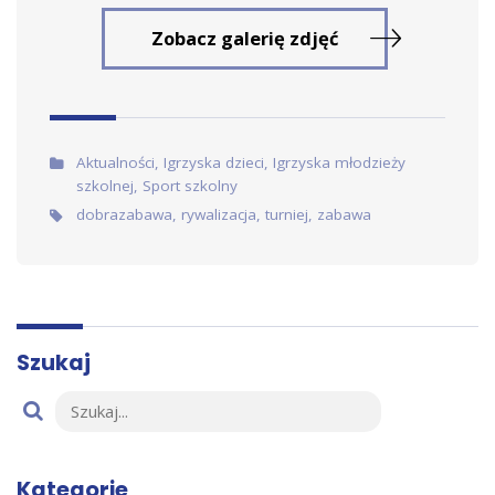
Zobacz galerię zdjęć
Artykuł w:
Aktualności
,
Igrzyska dzieci
,
Igrzyska młodzieży
szkolnej
,
Sport szkolny
Tags:
dobrazabawa
,
rywalizacja
,
turniej
,
zabawa
Szukaj
Kategorie