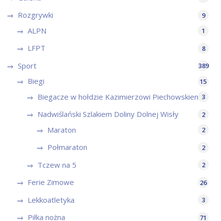
Rozgrywki
9
ALPN
1
LFPT
8
Sport
389
Biegi
15
Biegacze w hołdzie Kazimierzowi Piechowskiemu
3
Nadwiślański Szlakiem Doliny Dolnej Wisły
2
Maraton
2
Połmaraton
2
Tczew na 5
2
Ferie Zimowe
26
Lekkoatletyka
3
Piłka nożna
71