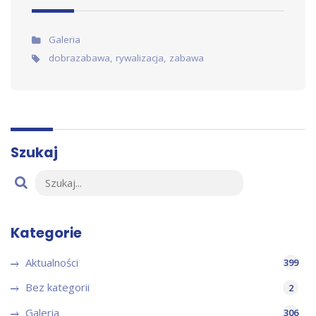
Artykuł w:
Galeria
Tags:
dobrazabawa
,
rywalizacja
,
zabawa
Szukaj
Kategorie
Aktualności
399
Bez kategorii
2
Galeria
306