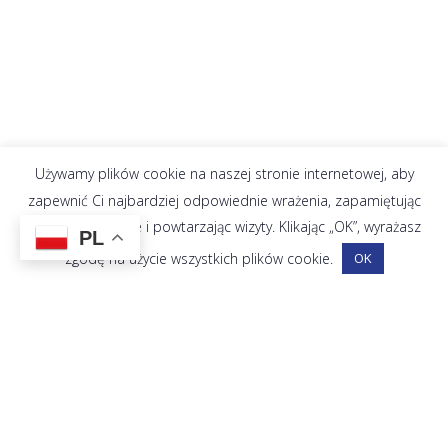
Używamy plików cookie na naszej stronie internetowej, aby
zapewnić Ci najbardziej odpowiednie wrażenia, zapamiętując
Twoje preferencje i powtarzając wizyty. Klikając „OK”, wyrażasz
PL
zgodę na użycie wszystkich plików cookie.
OK
PCS jest zespołem obiektów sportowych, który oferuje
pewien wachlarz możliwości uprawiania różnego rodzaju