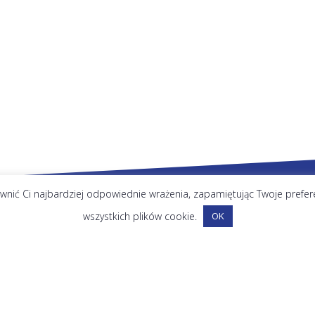
nić Ci najbardziej odpowiednie wrażenia, zapamiętując Twoje preferenc
wszystkich plików cookie.
OK
Na skróty
O nas