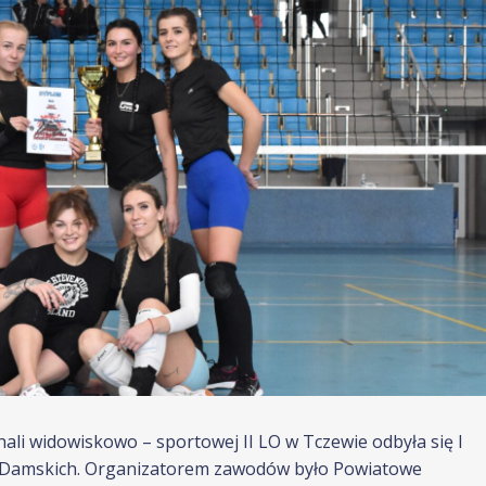
w hali widowiskowo – sportowej II LO w Tczewie odbyła się I
yn Damskich. Organizatorem zawodów było Powiatowe