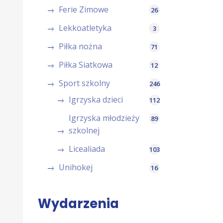
Ferie Zimowe
26
Lekkoatletyka
3
Piłka nożna
71
Piłka Siatkowa
12
Sport szkolny
246
Igrzyska dzieci
112
Igrzyska młodzieży
89
szkolnej
Licealiada
103
Unihokej
16
Wydarzenia