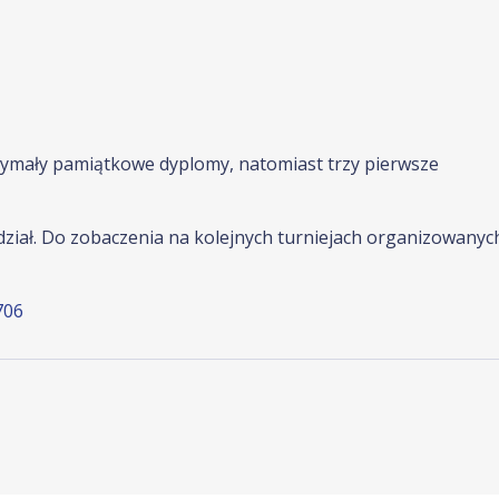
zymały pamiątkowe dyplomy, natomiast trzy pierwsze
iał. Do zobaczenia na kolejnych turniejach organizowanyc
:
706
Turniej
Piłki
Siatkowej
Drużyn
Damskich