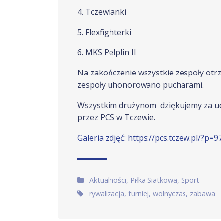
4. Tczewianki
5. Flexfighterki
6. MKS Pelplin II
Na zakończenie wszystkie zespoły otr
zespoły uhonorowano pucharami.
Wszystkim drużynom dziękujemy za udz
przez PCS w Tczewie.
Galeria zdjęć: https://pcs.tczew.pl/?p=9
Artykuł w:
Aktualności
,
Piłka Siatkowa
,
Sport
Tags:
rywalizacja
,
turniej
,
wolnyczas
,
zabawa