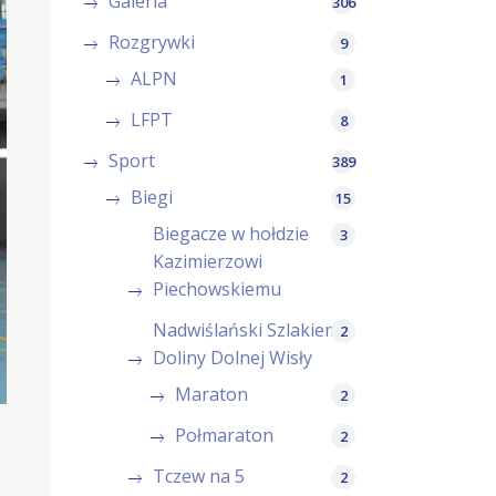
Galeria
306
Rozgrywki
9
ALPN
1
LFPT
8
Sport
389
Biegi
15
Biegacze w hołdzie
3
Kazimierzowi
Piechowskiemu
Nadwiślański Szlakiem
2
Doliny Dolnej Wisły
Maraton
2
Połmaraton
2
Tczew na 5
2