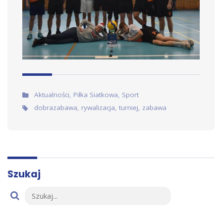
Artykuł w:
Aktualności
,
Piłka Siatkowa
,
Sport
Tags:
dobrazabawa
,
rywalizacja
,
turniej
,
zabawa
Szukaj