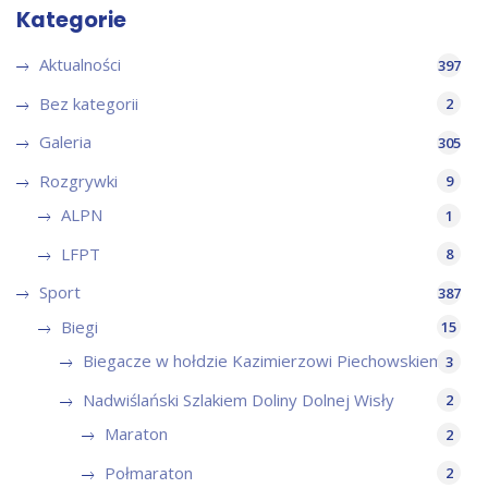
Kategorie
Aktualności
397
Bez kategorii
2
Galeria
305
Rozgrywki
9
ALPN
1
LFPT
8
Sport
387
Biegi
15
Biegacze w hołdzie Kazimierzowi Piechowskiemu
3
Nadwiślański Szlakiem Doliny Dolnej Wisły
2
Maraton
2
Połmaraton
2