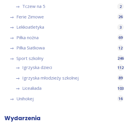
Tczew na 5
2
Ferie Zimowe
26
Lekkoatletyka
3
Piłka nożna
69
Piłka Siatkowa
12
Sport szkolny
246
Igrzyska dzieci
112
Igrzyska młodzieży szkolnej
89
Licealiada
103
Unihokej
16
Wydarzenia